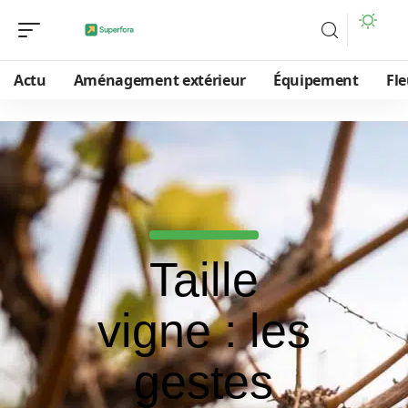
Actu
Aménagement extérieur
Équipement
Fle
Taille
vigne : les
gestes