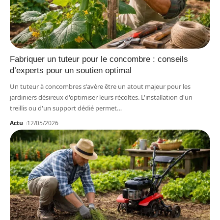
Fabriquer un tuteur pour le concombre : conseils
d’experts pour un soutien optimal
Un tuteur à concombres s'avère être un atout majeur pour les
jardiniers désireux d'optimiser leurs récoltes. L'installation d'un
treillis ou d'un support dédié permet
…
Actu
12/05/2026