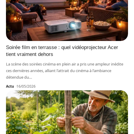
Soirée film en terrasse : quel vidéoprojecteur Acer
tient vraiment dehors
La scène des soirées cinéma en plein air a pris une ampleur inédite
ces dernières années, alliant l'attrait du cinéma à l'ambiance
détendue du
…
Actu
16/05/2026