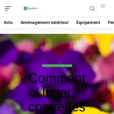
Actu
Aménagement extérieur
Équipement
Fle
Comment
lutter
contre les