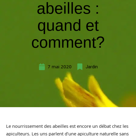
abeilles :
quand et
comment?
7 mai 2020
Jardin
Le nourrissement des abeilles est encore un débat chez les
apiculteurs. Les uns parlent d’une apiculture naturelle sans