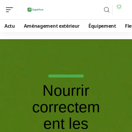
Actu
Aménagement extérieur
Équipement
Fle
Nourrir
correctem
ent les