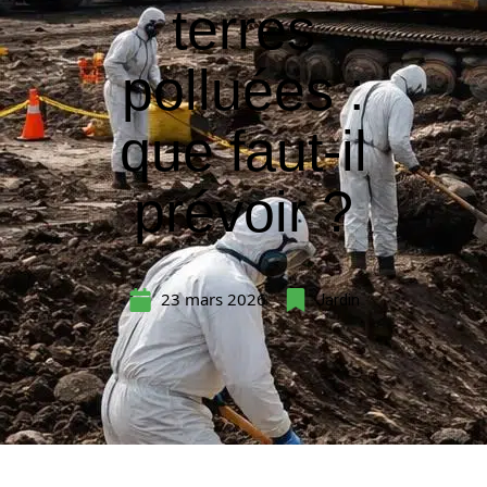
terres
polluées :
que faut-il
prévoir ?
23 mars 2026
Jardin