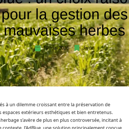
pour la gestion des
mauvaises herbes
10 mai 2026
Jardin
s à un dilemme croissant entre la préservation de
s espaces extérieurs esthétiques et bien entretenus.
sherbage s’avère de plus en plus controversée, incitant à
ce contexte, l’AdBlue, une solution principalement conçue