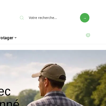
Potager
ec
onné