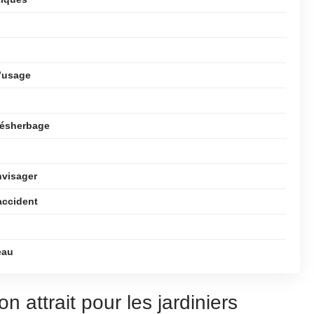
’usage
 désherbage
nvisager
accident
eau
n attrait pour les jardiniers