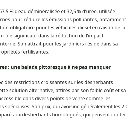
7,5 % d’eau déminéralisée et 32,5 % d’urée, utilisée
rnes pour réduire les émissions polluantes, notamment
ion obligatoire pour les véhicules diesel en raison de la
rôle significatif dans la réduction de l’impact
erne. Son attrait pour les jardiniers réside dans sa
priétés fertilisantes.
res : une balade pittoresque à ne pas manquer
c des restrictions croissantes sur les désherbants
te solution alternative, attirés par son faible coût et sa
nt accessible dans divers points de vente comme les
s spécialisés. Son prix, qui avoisine généralement les 2 €
 comparé aux désherbants homologués, qui peuvent coûter