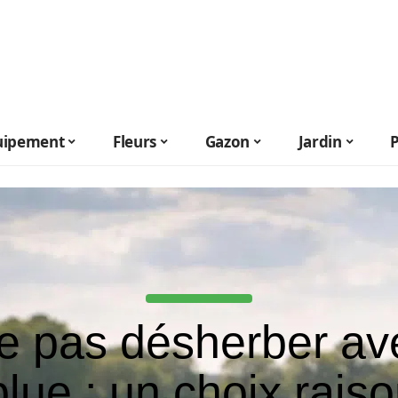
uipement
Fleurs
Gazon
Jardin
e pas désherber av
lue : un choix rais