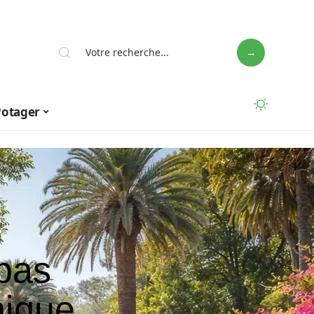
Potager
pas
nique