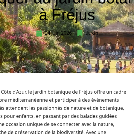
à Fréjus
24 juin 2026
Jardin
 Côte d’Azur, le jardin botanique de Fréjus offre un cadre
flore méditerranéenne et participer à des événements
ités attendent les passionnés de nature et de botanique,
rs pour enfants, en passant par des balades guidées
e occasion unique de se connecter avec la nature,
e de préservation de la biodiversité. Avec une