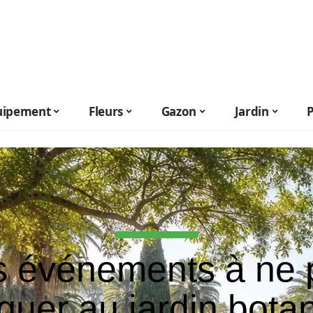
uipement
Fleurs
Gazon
Jardin
s événements à ne 
uer au jardin bota