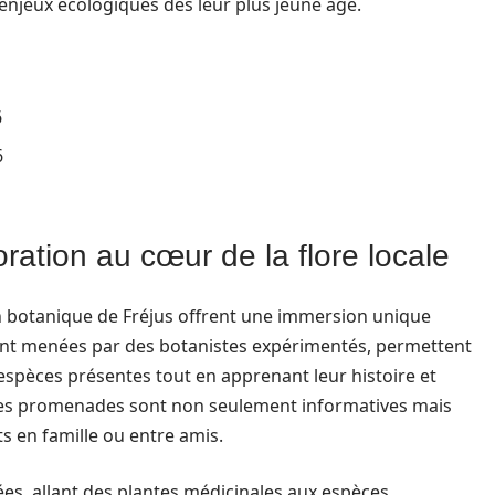
njeux écologiques dès leur plus jeune âge.
6
6
ration au cœur de la flore locale
n botanique de Fréjus offrent une immersion unique
ent menées par des botanistes expérimentés, permettent
 espèces présentes tout en apprenant leur histoire et
Ces promenades sont non seulement informatives mais
 en famille ou entre amis.
es, allant des plantes médicinales aux espèces