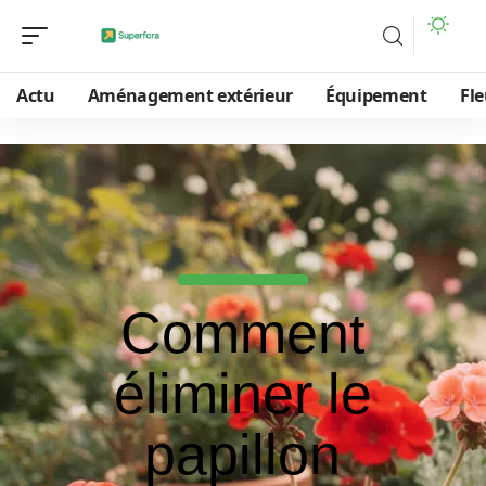
Actu
Aménagement extérieur
Équipement
Fle
Comment
éliminer le
papillon