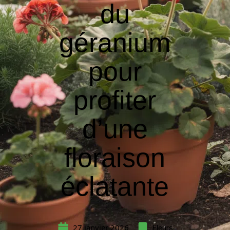
du
géranium
pour
profiter
d’une
floraison
éclatante
27 janvier 2026
Fleurs