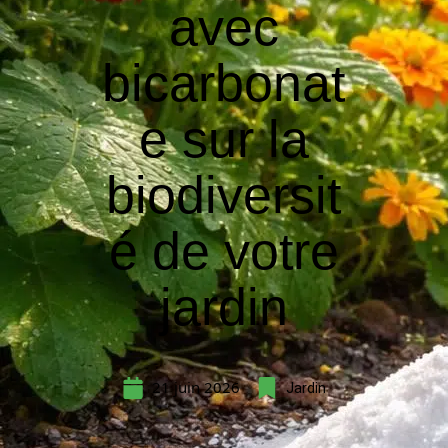
avec
bicarbonat
e sur la
biodiversit
é de votre
jardin
21 juin 2026
Jardin