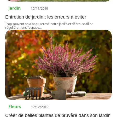
Jardin
15/11/2019
Entretien de jardin : les erreurs à éviter
Trop souvent on a beau arrosé notre jardin et débroussailler
régulièrement, l’espace
…
Fleurs
17/12/2019
Créer de belles plantes de bruyère dans son jardin