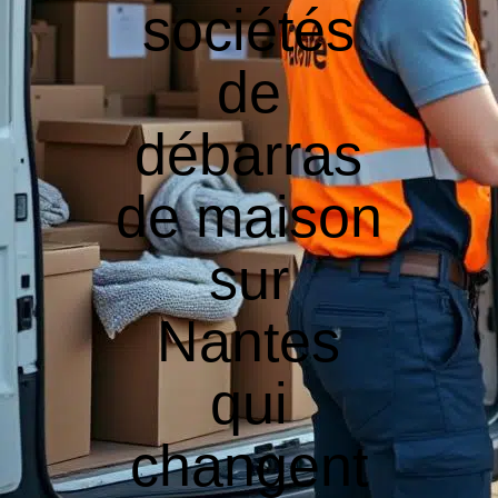
sociétés
de
débarras
de maison
sur
Nantes
qui
changent