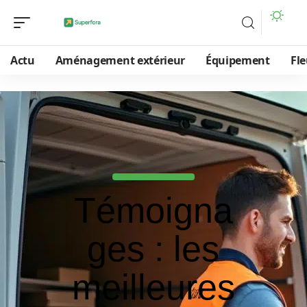
Actu
Aménagement extérieur
Équipement
Fle
Témoigna
ges : les
meilleures