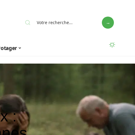
Potager
x :
nnes