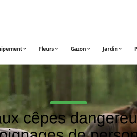
uipement
Fleurs
Gazon
Jardin
ux cêpes dangereu
oignages de perso