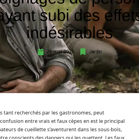
ayant subi des effet
indésirables
26 mai 2026
Jardin
s tant recherchés par les gastronomes, peut
nfusion entre vrais et faux cèpes en est le principal
urs de cueillette s’aventurent dans les sous-bois,
 être conscients des dangers qui les guettent. Les faux