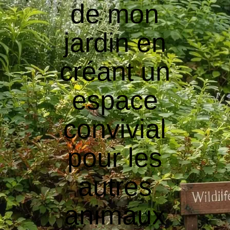
de mon
jardin en
créant un
espace
convivial
pour les
autres
animaux