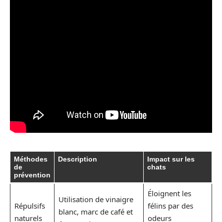
Méthodes
Description
Impact sur les
de
chats
prévention
Éloignent les
Utilisation de vinaigre
Répulsifs
félins par des
blanc, marc de café et
naturels
odeurs