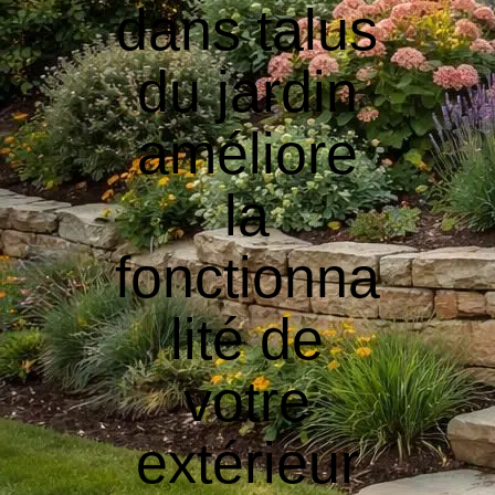
dans talus
du jardin
améliore
la
fonctionna
lité de
votre
extérieur