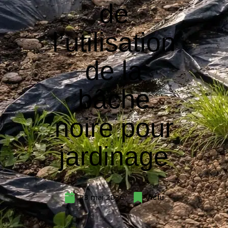
de
l’utilisation
de la
bâche
noire pour
jardinage
23 mai 2026
Actu