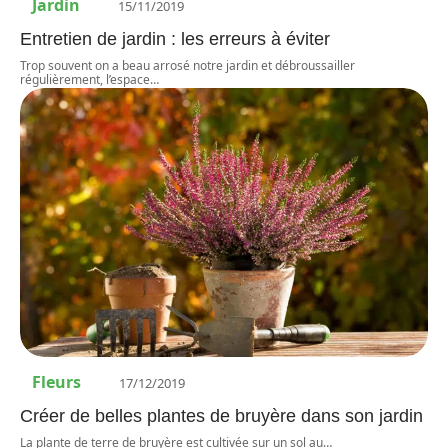
Jardin
15/11/2019
Entretien de jardin : les erreurs à éviter
Trop souvent on a beau arrosé notre jardin et débroussailler
régulièrement, l’espace
…
Fleurs
17/12/2019
Créer de belles plantes de bruyère dans son jardin
La plante de terre de bruyère est cultivée sur un sol au
…