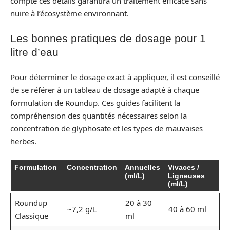
compte ces détails garantira un traitement efficace sans
nuire à l’écosystème environnant.
Les bonnes pratiques de dosage pour 1
litre d’eau
Pour déterminer le dosage exact à appliquer, il est conseillé
de se référer à un tableau de dosage adapté à chaque
formulation de Roundup. Ces guides facilitent la
compréhension des quantités nécessaires selon la
concentration de glyphosate et les types de mauvaises
herbes.
Formulation
Concentration
Annuelles
Vivaces /
(ml/L)
Ligneuses
(ml/L)
Roundup
20 à 30
~7,2 g/L
40 à 60 ml
Classique
ml