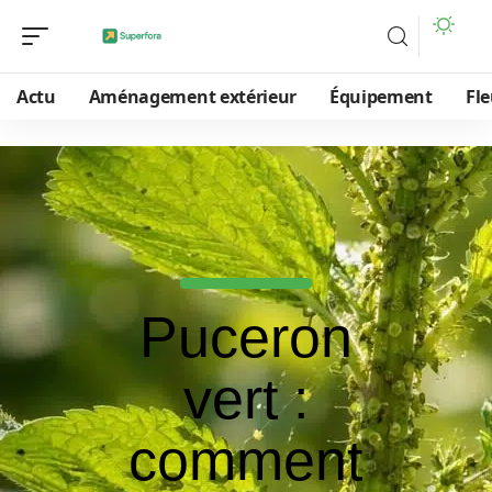
Actu
Aménagement extérieur
Équipement
Fle
Puceron
vert :
comment