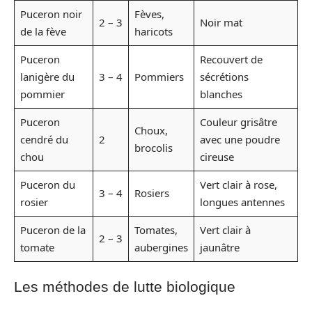
Puceron noir
Fèves,
2 – 3
Noir mat
de la fève
haricots
Puceron
Recouvert de
lanigère du
3 – 4
Pommiers
sécrétions
pommier
blanches
Puceron
Couleur grisâtre
Choux,
cendré du
2
avec une poudre
brocolis
chou
cireuse
Puceron du
Vert clair à rose,
3 – 4
Rosiers
rosier
longues antennes
Puceron de la
Tomates,
Vert clair à
2 – 3
tomate
aubergines
jaunâtre
Les méthodes de lutte biologique