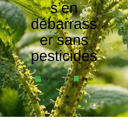
s’en
débarrass
er sans
pesticides
19 juin 2026
Jardin