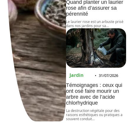
Quand planter un laurier
rose afin d’assurer sa
pérennité
Le laurier rose est un arbuste prisé
dans nos jardins pour sa
…
Jardin
31/07/2026
Témoignages : ceux qui
ont osé faire mourir un
arbre avec de l’acide
chlorhydrique
La destruction végétale pour des
raisons esthétiques ou pratiques a
souvent conduit
…