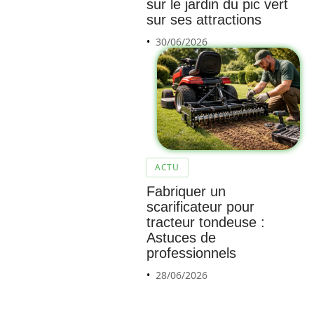
sur le jardin du pic vert
sur ses attractions
30/06/2026
Pourqu
oi
choisir
ACTU
de
mettre
Fabriquer un
scarificateur pour
du
tracteur tondeuse :
gravier
Astuces de
sans
professionnels
décais
28/06/2026
ser
dans