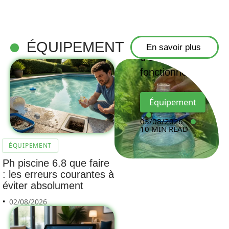
d’un dosage
Roundup
pour 5 litres
ÉQUIPEMENT
En savoir plus
d’eau qui
fonctionne
Équipement
03/08/2026
10 MIN READ
ÉQUIPEMENT
Ph piscine 6.8 que faire
: les erreurs courantes à
éviter absolument
02/08/2026