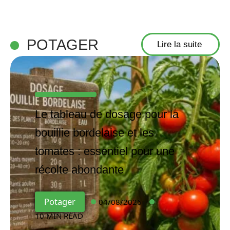
POTAGER
Lire la suite
Le tableau de dosage pour la
bouillie bordelaise et les
tomates : essentiel pour une
récolte abondante
Potager
04/08/2026
10 MIN READ