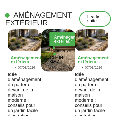
votre
AMÉNAGEMENT
projet
Lire la
suite
EXTÉRIEUR
?
Aménagement
extérieur
01/08/2026
10 MIN
Aménagement
Aménagement
READ
extérieur
extérieur
07/08/2026
07/08/2026
Idée
Idée
d’aménagement
d’aménagement
du parterre
du parterre
devant de la
devant de la
maison
maison
moderne :
moderne :
conseils pour
conseils pour
un jardin facile
un jardin facile
d’entretien
d’entretien