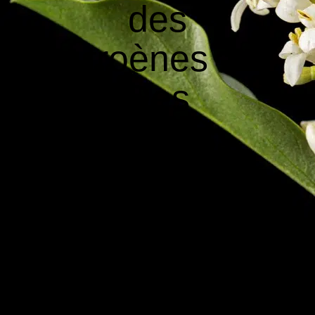
des
troènes :
Des
options
idéales
pour tous
les
espaces