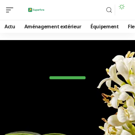
Actu
Aménagement extérieur
Équipement
Fle
Explorez
la
diversité