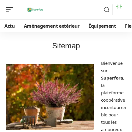
Actu
Aménagement extérieur
Équipement
Fle
Sitemap
Bienvenue
sur
Superfora
,
la
plateforme
coopérative
incontourna
ble pour
tous les
amoureux