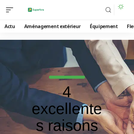
Actu
Aménagement extérieur
Équipement
Fle
4
excellente
s raisons